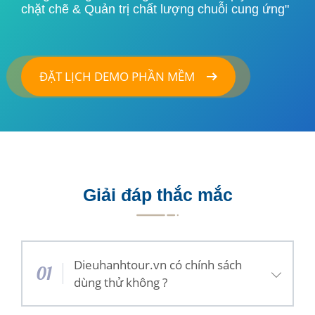
chặt chẽ & Quản trị chất lượng chuỗi cung ứng"
ĐẶT LỊCH DEMO PHẦN MỀM
Giải đáp thắc mắc
Dieuhanhtour.vn có chính sách
01
dùng thử không ?