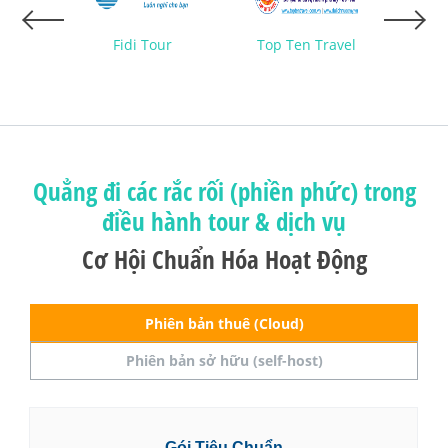
nse
Fidi Tour
Top Ten Travel
Hà
Quẳng đi các rắc rối (phiền phức) trong
điều hành tour & dịch vụ
Cơ Hội Chuẩn Hóa Hoạt Động
Phiên bản thuê (Cloud)
Phiên bản sở hữu (self-host)
Gói Tiêu Chuẩn